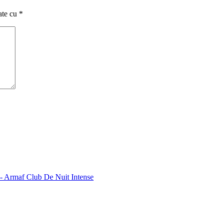
ate cu
*
lu- Armaf Club De Nuit Intense