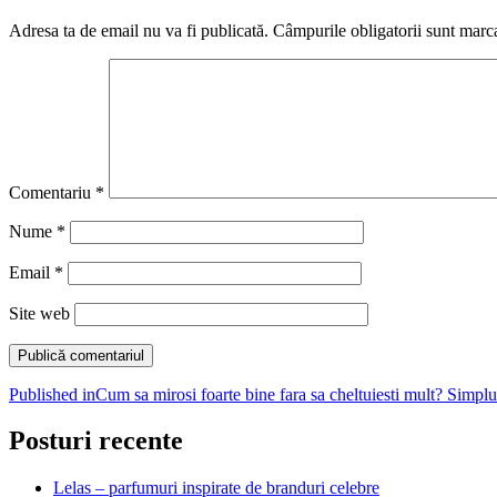
Adresa ta de email nu va fi publicată.
Câmpurile obligatorii sunt marc
Comentariu
*
Nume
*
Email
*
Site web
Navigare
Published in
Cum sa mirosi foarte bine fara sa cheltuiesti mult? Simp
în
Posturi recente
articole
Lelas – parfumuri inspirate de branduri celebre