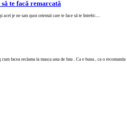
 să te facă remarcată
i acel je ne sais quoi oriental care te face să te întrebi:…
m facea reclama la masca asta de fata . Ca e buna , ca o recomanda tutur