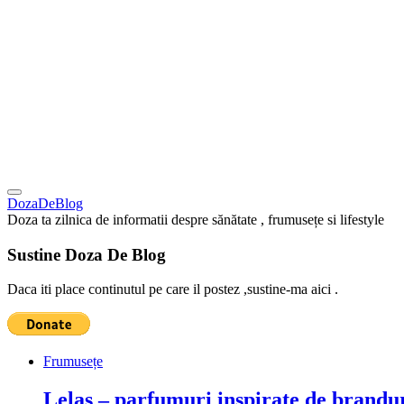
DozaDeBlog
Doza ta zilnica de informatii despre sănătate , frumusețe si lifestyle
Sustine Doza De Blog
Daca iti place continutul pe care il postez ,sustine-ma aici .
Frumusețe
Lelas – parfumuri inspirate de brandur