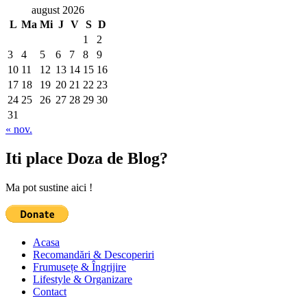
august 2026
L
Ma
Mi
J
V
S
D
1
2
3
4
5
6
7
8
9
10
11
12
13
14
15
16
17
18
19
20
21
22
23
24
25
26
27
28
29
30
31
« nov.
Iti place Doza de Blog?
Ma pot sustine aici !
Acasa
Recomandări & Descoperiri
Frumusețe & Îngrijire
Lifestyle & Organizare
Contact