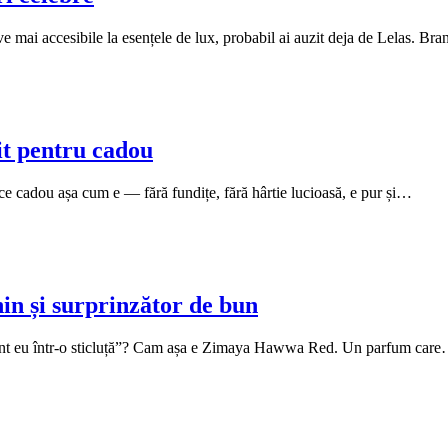
ve mai accesibile la esențele de lux, probabil ai auzit deja de Lelas. B
t pentru cadou
ce cadou așa cum e — fără fundițe, fără hârtie lucioasă, e pur și…
n și surprinzător de bun
 sunt eu într-o sticluță”? Cam așa e Zimaya Hawwa Red. Un parfum car