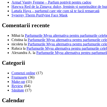
Armaf Vanity Femme – Parfum potrivit pentru cadou
Hawwa Red de la Zimaya: dulce, feminin și surprinzător de bu
Lattafa Haya – parfumul care știe cum să te facă remarcată
Synergy Therm Purifying Face Mask
Comentarii recente
Mihai
la
Parfumurile Mysu alternativa pentru parfumurile celeb
Cristina
la
Parfumurile Mysu alternativa pentru parfumurile cel
nicoleta
la
Parfumurile Mysu alternativa pentru parfumurile cel
Raluca
la
Parfumurile Mysu alternativa pentru parfumurile cele
Alexandra A.
la
Parfumurile Mysu alternativa pentru parfumuril
Categorii
Comenzi online
(17)
Frumusețe
(36)
Make-up
(11)
Review
(64)
Sănătate
(17)
Calendar