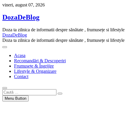
Skip
vineri, august 07, 2026
to
content
DozaDeBlog
Doza ta zilnica de informatii despre sănătate , frumusețe si lifestyle
DozaDeBlog
Doza ta zilnica de informatii despre sănătate , frumusețe si lifestyle
Acasa
Recomandări & Descoperiri
Frumusețe & Îngrijire
Lifestyle & Organizare
Contact
Caută
…
Menu Button