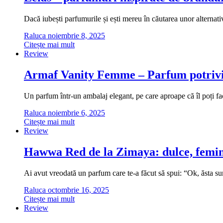
Dacă iubești parfumurile și ești mereu în căutarea unor alternati
Raluca
noiembrie 8, 2025
Citește mai mult
Review
Armaf Vanity Femme – Parfum potrivi
Un parfum într-un ambalaj elegant, pe care aproape că îl poți fa
Raluca
noiembrie 6, 2025
Citește mai mult
Review
Hawwa Red de la Zimaya: dulce, femini
Ai avut vreodată un parfum care te-a făcut să spui: “Ok, ăsta
Raluca
octombrie 16, 2025
Citește mai mult
Review