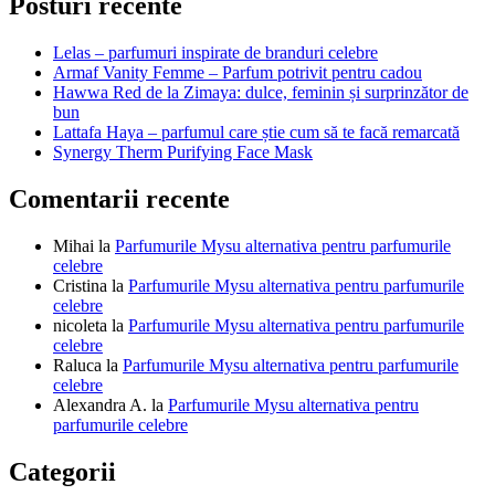
articole
Posturi recente
Lelas – parfumuri inspirate de branduri celebre
Armaf Vanity Femme – Parfum potrivit pentru cadou
Hawwa Red de la Zimaya: dulce, feminin și surprinzător de
bun
Lattafa Haya – parfumul care știe cum să te facă remarcată
Synergy Therm Purifying Face Mask
Comentarii recente
Mihai
la
Parfumurile Mysu alternativa pentru parfumurile
celebre
Cristina
la
Parfumurile Mysu alternativa pentru parfumurile
celebre
nicoleta
la
Parfumurile Mysu alternativa pentru parfumurile
celebre
Raluca
la
Parfumurile Mysu alternativa pentru parfumurile
celebre
Alexandra A.
la
Parfumurile Mysu alternativa pentru
parfumurile celebre
Categorii