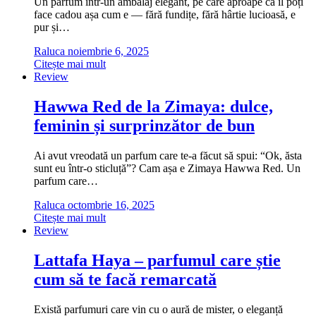
Un parfum într-un ambalaj elegant, pe care aproape că îl poți
face cadou așa cum e — fără fundițe, fără hârtie lucioasă, e
pur și…
Raluca
noiembrie 6, 2025
Citește mai mult
Review
Hawwa Red de la Zimaya: dulce,
feminin și surprinzător de bun
Ai avut vreodată un parfum care te-a făcut să spui: “Ok, ăsta
sunt eu într-o sticluță”? Cam așa e Zimaya Hawwa Red. Un
parfum care…
Raluca
octombrie 16, 2025
Citește mai mult
Review
Lattafa Haya – parfumul care știe
cum să te facă remarcată
Există parfumuri care vin cu o aură de mister, o eleganță