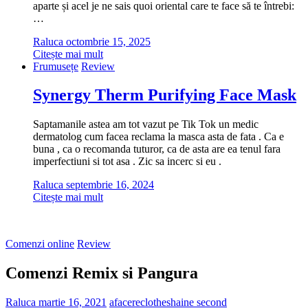
aparte și acel je ne sais quoi oriental care te face să te întrebi:
…
Raluca
octombrie 15, 2025
Citește mai mult
Frumusețe
Review
Synergy Therm Purifying Face Mask
Saptamanile astea am tot vazut pe Tik Tok un medic
dermatolog cum facea reclama la masca asta de fata . Ca e
buna , ca o recomanda tuturor, ca de asta are ea tenul fara
imperfectiuni si tot asa . Zic sa incerc si eu .
Raluca
septembrie 16, 2024
Citește mai mult
Comenzi online
Review
Comenzi Remix si Pangura
Raluca
martie 16, 2021
afacere
clothes
haine second