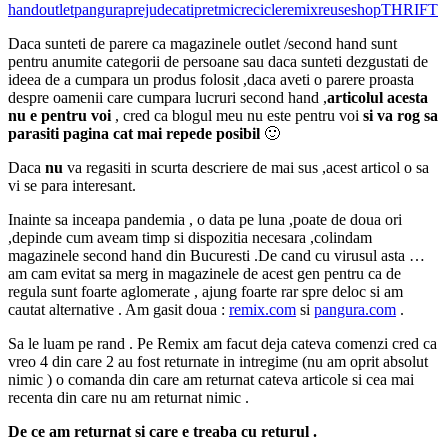
hand
outlet
pangura
prejudecati
pretmic
recicle
remix
reuse
shop
THRIFT
Daca sunteti de parere ca magazinele outlet /second hand sunt
pentru anumite categorii de persoane sau daca sunteti dezgustati de
ideea de a cumpara un produs folosit ,daca aveti o parere proasta
despre oamenii care cumpara lucruri second hand ,
articolul acesta
nu e pentru voi
, cred ca blogul meu nu este pentru voi
si va rog sa
parasiti pagina cat mai repede posibil
🙂
Daca
nu
va regasiti in scurta descriere de mai sus ,acest articol o sa
vi se para interesant.
Inainte sa inceapa pandemia , o data pe luna ,poate de doua ori
,depinde cum aveam timp si dispozitia necesara ,colindam
magazinele second hand din Bucuresti .De cand cu virusul asta …
am cam evitat sa merg in magazinele de acest gen pentru ca de
regula sunt foarte aglomerate , ajung foarte rar spre deloc si am
cautat alternative . Am gasit doua :
remix.com
si
pangura.com
.
Sa le luam pe rand . Pe Remix am facut deja cateva comenzi cred ca
vreo 4 din care 2 au fost returnate in intregime (nu am oprit absolut
nimic ) o comanda din care am returnat cateva articole si cea mai
recenta din care nu am returnat nimic .
De ce am returnat si care e treaba cu returul .