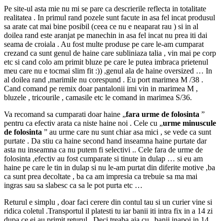
Pe site-ul asta mie nu mi se pare ca descrierile reflecta in totalitate
realitatea . In primul rand pozele sunt facute in asa fel incat produsul
sa arate cat mai bine posibil (ceea ce nu e neaparat rau ) si in al
doilea rand este aranjat pe manechin in asa fel incat nu prea iti dai
seama de croiala . Au fost multe produse pe care le-am cumparat
crezand ca sunt genul de haine care subliniaza talia , vin mai pe corp
etc si cand colo am primit bluze pe care le putea imbraca prietenul
meu care nu e tocmai slim fit :)) ,genul ala de haine oversized … In
al doilea rand ,marimile nu corespund . Eu port marimea M /38 .
Cand comand pe remix doar pantalonii imi vin in marimea M ,
bluzele , tricourile , camasile etc le comand in marimea S/36.
Va recomand sa cumparati doar haine „
fara urme de folosinta
”
pentru ca efectiv arata ca niste haine noi . Cele cu „
urme minuscule
de folosinta
” au urme care nu sunt chiar asa mici , se vede ca sunt
purtate . Da stiu ca haine second hand inseamna haine purtate dar
asta nu inseamna ca nu putem fi selectivi .. Cele fara de urme de
folosinta ,efectiv au fost cumparate si tinute in dulap … si eu am
haine pe care le tin in dulap si nu le-am purtat din diferite motive ,ba
ca sunt prea decoltate , ba ca am impresia ca trebuie sa ma mai
ingras sau sa slabesc ca sa le pot purta etc …
Returul e simplu , doar faci cerere din contul tau si un curier vine si
ridica coletul .Transportul il platesti tu iar banii iti intra fix in a 14 zi
dupa ce ei au primit returul . Deci treaba aia cu „banii inapoi in 14