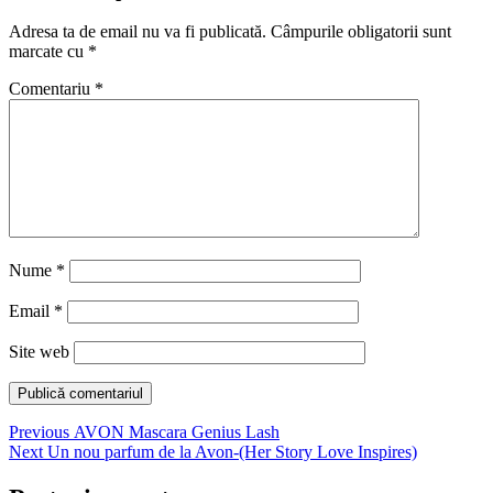
Adresa ta de email nu va fi publicată.
Câmpurile obligatorii sunt
marcate cu
*
Comentariu
*
Nume
*
Email
*
Site web
Navigare
Previous
Previous
AVON Mascara Genius Lash
Next
post:
Next
Un nou parfum de la Avon-(Her Story Love Inspires)
în
post: