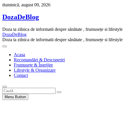
Skip
duminică, august 09, 2026
to
content
DozaDeBlog
Doza ta zilnica de informatii despre sănătate , frumusețe si lifestyle
DozaDeBlog
Doza ta zilnica de informatii despre sănătate , frumusețe si lifestyle
Acasa
Recomandări & Descoperiri
Frumusețe & Îngrijire
Lifestyle & Organizare
Contact
Caută
…
Menu Button