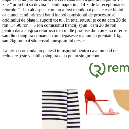
zile ” ar trebui sa devina ” banii inapoi in a 14 zi de la receptionarea
returului” . Un alt aspect care nu a fost mentionat pe site este faptul
ca atunci cand primesti banii inapoi comisionul de procesare al
oridinului de plata il suporti tot tu . In total returul te costa cam 20 de
ron (14,90 ron + 5 ron comisionul bancii) spun „cam 20 de ron ”
pentru daca alegi sa returnezi mai multe produse din comenzi diferite
sau din o singura comanda care depaseste o anumita greutate 1 kg
sau 2kg nu mai stiu costul transportului creste…
La prima comanda nu platesti transportul pentru ca ai un cod de
reducere ,este valabil o singura data pe un singur cont .