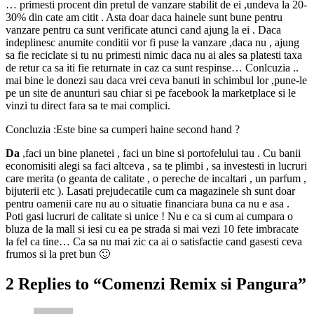
… primesti procent din pretul de vanzare stabilit de ei ,undeva la 20-
30% din cate am citit . Asta doar daca hainele sunt bune pentru
vanzare pentru ca sunt verificate atunci cand ajung la ei . Daca
indeplinesc anumite conditii vor fi puse la vanzare ,daca nu , ajung
sa fie reciclate si tu nu primesti nimic daca nu ai ales sa platesti taxa
de retur ca sa iti fie returnate in caz ca sunt respinse… Conlcuzia ..
mai bine le donezi sau daca vrei ceva banuti in schimbul lor ,pune-le
pe un site de anunturi sau chiar si pe facebook la marketplace si le
vinzi tu direct fara sa te mai complici.
Concluzia :Este bine sa cumperi haine second hand ?
Da
,faci un bine planetei , faci un bine si portofelului tau . Cu banii
economisiti alegi sa faci altceva , sa te plimbi , sa investesti in lucruri
care merita (o geanta de calitate , o pereche de incaltari , un parfum ,
bijuterii etc ). Lasati prejudecatile cum ca magazinele sh sunt doar
pentru oamenii care nu au o situatie financiara buna ca nu e asa .
Poti gasi lucruri de calitate si unice ! Nu e ca si cum ai cumpara o
bluza de la mall si iesi cu ea pe strada si mai vezi 10 fete imbracate
la fel ca tine… Ca sa nu mai zic ca ai o satisfactie cand gasesti ceva
frumos si la pret bun 🙂
2 Replies to “Comenzi Remix si Pangura”