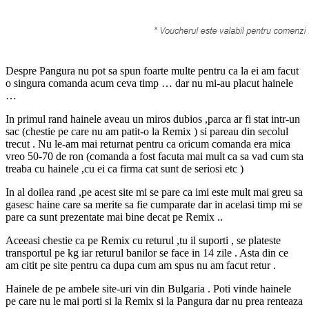
Despre Pangura nu pot sa spun foarte multe pentru ca la ei am facut
o singura comanda acum ceva timp … dar nu mi-au placut hainele
…
In primul rand hainele aveau un miros dubios ,parca ar fi stat intr-un
sac (chestie pe care nu am patit-o la Remix ) si pareau din secolul
trecut . Nu le-am mai returnat pentru ca oricum comanda era mica
vreo 50-70 de ron (comanda a fost facuta mai mult ca sa vad cum sta
treaba cu hainele ,cu ei ca firma cat sunt de seriosi etc )
In al doilea rand ,pe acest site mi se pare ca imi este mult mai greu sa
gasesc haine care sa merite sa fie cumparate dar in acelasi timp mi se
pare ca sunt prezentate mai bine decat pe Remix ..
Aceeasi chestie ca pe Remix cu returul ,tu il suporti , se plateste
transportul pe kg iar returul banilor se face in 14 zile . Asta din ce
am citit pe site pentru ca dupa cum am spus nu am facut retur .
Hainele de pe ambele site-uri vin din Bulgaria . Poti vinde hainele
pe care nu le mai porti si la Remix si la Pangura dar nu prea renteaza