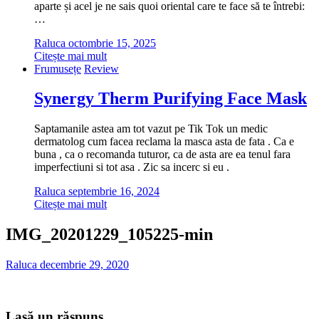
aparte și acel je ne sais quoi oriental care te face să te întrebi:
…
Raluca
octombrie 15, 2025
Citește mai mult
Frumusețe
Review
Synergy Therm Purifying Face Mask
Saptamanile astea am tot vazut pe Tik Tok un medic
dermatolog cum facea reclama la masca asta de fata . Ca e
buna , ca o recomanda tuturor, ca de asta are ea tenul fara
imperfectiuni si tot asa . Zic sa incerc si eu .
Raluca
septembrie 16, 2024
Citește mai mult
IMG_20201229_105225-min
Raluca
decembrie 29, 2020
Lasă un răspuns