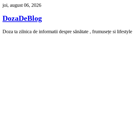
Skip
joi, august 06, 2026
to
content
DozaDeBlog
Doza ta zilnica de informatii despre sănătate , frumusețe si lifestyle