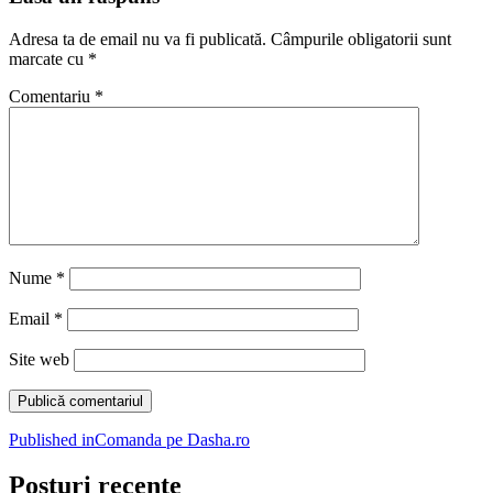
Adresa ta de email nu va fi publicată.
Câmpurile obligatorii sunt
marcate cu
*
Comentariu
*
Nume
*
Email
*
Site web
Navigare
Published in
Comanda pe Dasha.ro
în
Posturi recente