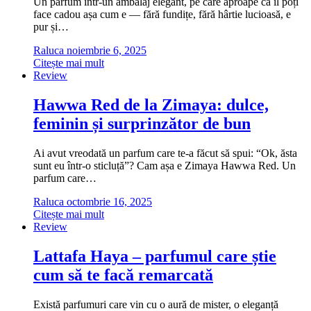
Un parfum într-un ambalaj elegant, pe care aproape că îl poți
face cadou așa cum e — fără fundițe, fără hârtie lucioasă, e
pur și…
Raluca
noiembrie 6, 2025
Citește mai mult
Review
Hawwa Red de la Zimaya: dulce,
feminin și surprinzător de bun
Ai avut vreodată un parfum care te-a făcut să spui: “Ok, ăsta
sunt eu într-o sticluță”? Cam așa e Zimaya Hawwa Red. Un
parfum care…
Raluca
octombrie 16, 2025
Citește mai mult
Review
Lattafa Haya – parfumul care știe
cum să te facă remarcată
Există parfumuri care vin cu o aură de mister, o eleganță