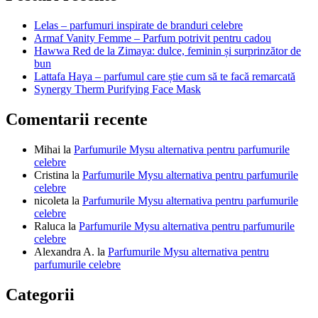
articole
Lelas – parfumuri inspirate de branduri celebre
Armaf Vanity Femme – Parfum potrivit pentru cadou
Hawwa Red de la Zimaya: dulce, feminin și surprinzător de
bun
Lattafa Haya – parfumul care știe cum să te facă remarcată
Synergy Therm Purifying Face Mask
Comentarii recente
Mihai
la
Parfumurile Mysu alternativa pentru parfumurile
celebre
Cristina
la
Parfumurile Mysu alternativa pentru parfumurile
celebre
nicoleta
la
Parfumurile Mysu alternativa pentru parfumurile
celebre
Raluca
la
Parfumurile Mysu alternativa pentru parfumurile
celebre
Alexandra A.
la
Parfumurile Mysu alternativa pentru
parfumurile celebre
Categorii