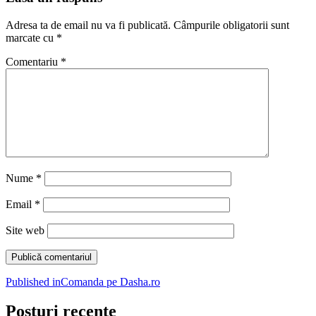
Adresa ta de email nu va fi publicată.
Câmpurile obligatorii sunt
marcate cu
*
Comentariu
*
Nume
*
Email
*
Site web
Navigare
Published in
Comanda pe Dasha.ro
în
Posturi recente