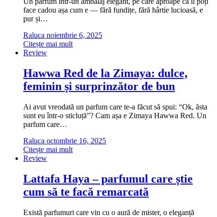
Un parfum într-un ambalaj elegant, pe care aproape că îl poți
face cadou așa cum e — fără fundițe, fără hârtie lucioasă, e
pur și…
Raluca
noiembrie 6, 2025
Citește mai mult
Review
Hawwa Red de la Zimaya: dulce,
feminin și surprinzător de bun
Ai avut vreodată un parfum care te-a făcut să spui: “Ok, ăsta
sunt eu într-o sticluță”? Cam așa e Zimaya Hawwa Red. Un
parfum care…
Raluca
octombrie 16, 2025
Citește mai mult
Review
Lattafa Haya – parfumul care știe
cum să te facă remarcată
Există parfumuri care vin cu o aură de mister, o eleganță