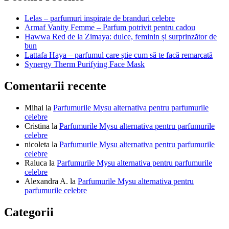
articole
Lelas – parfumuri inspirate de branduri celebre
Armaf Vanity Femme – Parfum potrivit pentru cadou
Hawwa Red de la Zimaya: dulce, feminin și surprinzător de
bun
Lattafa Haya – parfumul care știe cum să te facă remarcată
Synergy Therm Purifying Face Mask
Comentarii recente
Mihai
la
Parfumurile Mysu alternativa pentru parfumurile
celebre
Cristina
la
Parfumurile Mysu alternativa pentru parfumurile
celebre
nicoleta
la
Parfumurile Mysu alternativa pentru parfumurile
celebre
Raluca
la
Parfumurile Mysu alternativa pentru parfumurile
celebre
Alexandra A.
la
Parfumurile Mysu alternativa pentru
parfumurile celebre
Categorii