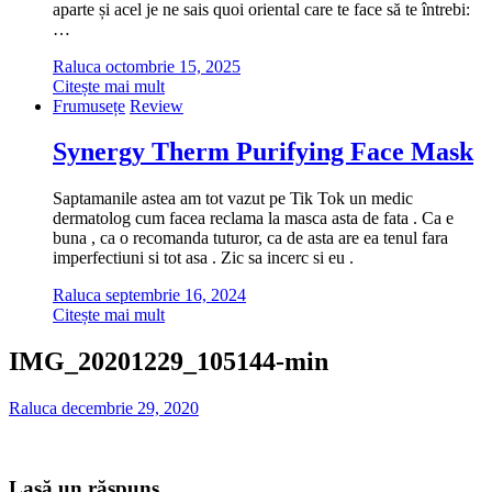
aparte și acel je ne sais quoi oriental care te face să te întrebi:
…
Raluca
octombrie 15, 2025
Citește mai mult
Frumusețe
Review
Synergy Therm Purifying Face Mask
Saptamanile astea am tot vazut pe Tik Tok un medic
dermatolog cum facea reclama la masca asta de fata . Ca e
buna , ca o recomanda tuturor, ca de asta are ea tenul fara
imperfectiuni si tot asa . Zic sa incerc si eu .
Raluca
septembrie 16, 2024
Citește mai mult
IMG_20201229_105144-min
Raluca
decembrie 29, 2020
Lasă un răspuns