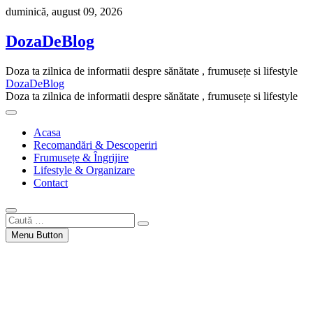
Skip
duminică, august 09, 2026
to
content
DozaDeBlog
Doza ta zilnica de informatii despre sănătate , frumusețe si lifestyle
DozaDeBlog
Doza ta zilnica de informatii despre sănătate , frumusețe si lifestyle
Acasa
Recomandări & Descoperiri
Frumusețe & Îngrijire
Lifestyle & Organizare
Contact
Caută
…
Menu Button