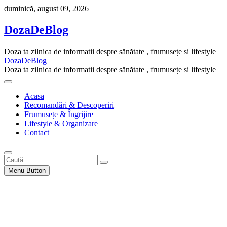
Skip
duminică, august 09, 2026
to
content
DozaDeBlog
Doza ta zilnica de informatii despre sănătate , frumusețe si lifestyle
DozaDeBlog
Doza ta zilnica de informatii despre sănătate , frumusețe si lifestyle
Acasa
Recomandări & Descoperiri
Frumusețe & Îngrijire
Lifestyle & Organizare
Contact
Caută
…
Menu Button