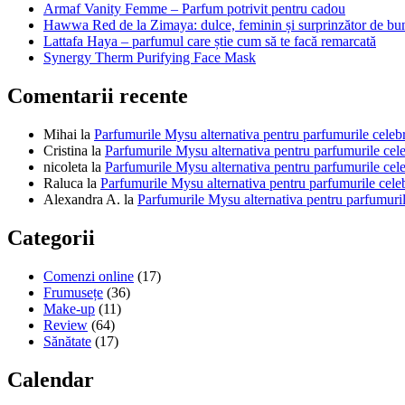
Armaf Vanity Femme – Parfum potrivit pentru cadou
Hawwa Red de la Zimaya: dulce, feminin și surprinzător de bu
Lattafa Haya – parfumul care știe cum să te facă remarcată
Synergy Therm Purifying Face Mask
Comentarii recente
Mihai
la
Parfumurile Mysu alternativa pentru parfumurile celeb
Cristina
la
Parfumurile Mysu alternativa pentru parfumurile cel
nicoleta
la
Parfumurile Mysu alternativa pentru parfumurile cel
Raluca
la
Parfumurile Mysu alternativa pentru parfumurile cele
Alexandra A.
la
Parfumurile Mysu alternativa pentru parfumuril
Categorii
Comenzi online
(17)
Frumusețe
(36)
Make-up
(11)
Review
(64)
Sănătate
(17)
Calendar