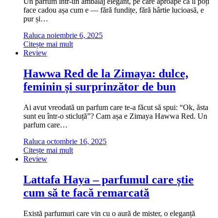
Un parfum într-un ambalaj elegant, pe care aproape că îl poți
face cadou așa cum e — fără fundițe, fără hârtie lucioasă, e
pur și…
Raluca
noiembrie 6, 2025
Citește mai mult
Review
Hawwa Red de la Zimaya: dulce,
feminin și surprinzător de bun
Ai avut vreodată un parfum care te-a făcut să spui: “Ok, ăsta
sunt eu într-o sticluță”? Cam așa e Zimaya Hawwa Red. Un
parfum care…
Raluca
octombrie 16, 2025
Citește mai mult
Review
Lattafa Haya – parfumul care știe
cum să te facă remarcată
Există parfumuri care vin cu o aură de mister, o eleganță