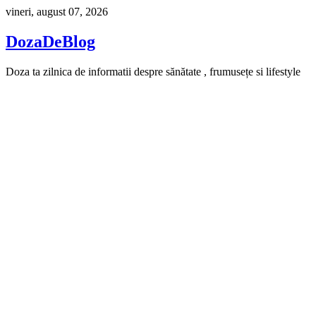
Skip
vineri, august 07, 2026
to
content
DozaDeBlog
Doza ta zilnica de informatii despre sănătate , frumusețe si lifestyle