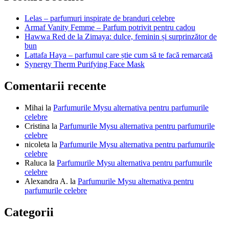
articole
Lelas – parfumuri inspirate de branduri celebre
Armaf Vanity Femme – Parfum potrivit pentru cadou
Hawwa Red de la Zimaya: dulce, feminin și surprinzător de
bun
Lattafa Haya – parfumul care știe cum să te facă remarcată
Synergy Therm Purifying Face Mask
Comentarii recente
Mihai
la
Parfumurile Mysu alternativa pentru parfumurile
celebre
Cristina
la
Parfumurile Mysu alternativa pentru parfumurile
celebre
nicoleta
la
Parfumurile Mysu alternativa pentru parfumurile
celebre
Raluca
la
Parfumurile Mysu alternativa pentru parfumurile
celebre
Alexandra A.
la
Parfumurile Mysu alternativa pentru
parfumurile celebre
Categorii