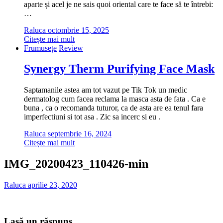
aparte și acel je ne sais quoi oriental care te face să te întrebi:
…
Raluca
octombrie 15, 2025
Citește mai mult
Frumusețe
Review
Synergy Therm Purifying Face Mask
Saptamanile astea am tot vazut pe Tik Tok un medic
dermatolog cum facea reclama la masca asta de fata . Ca e
buna , ca o recomanda tuturor, ca de asta are ea tenul fara
imperfectiuni si tot asa . Zic sa incerc si eu .
Raluca
septembrie 16, 2024
Citește mai mult
IMG_20200423_110426-min
Raluca
aprilie 23, 2020
Lasă un răspuns