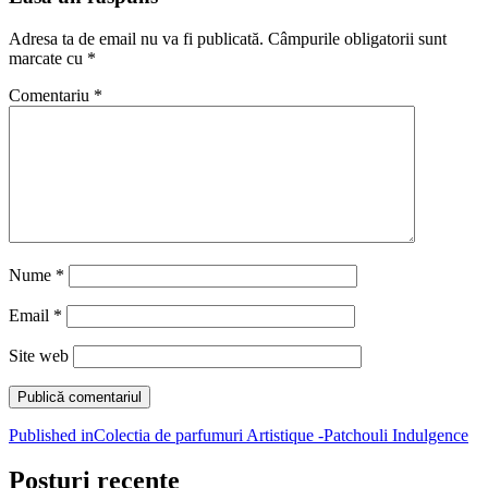
Adresa ta de email nu va fi publicată.
Câmpurile obligatorii sunt
marcate cu
*
Comentariu
*
Nume
*
Email
*
Site web
Navigare
Published in
Colectia de parfumuri Artistique -Patchouli Indulgence
în
Posturi recente