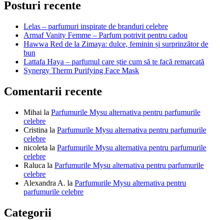
articole
Posturi recente
Lelas – parfumuri inspirate de branduri celebre
Armaf Vanity Femme – Parfum potrivit pentru cadou
Hawwa Red de la Zimaya: dulce, feminin și surprinzător de
bun
Lattafa Haya – parfumul care știe cum să te facă remarcată
Synergy Therm Purifying Face Mask
Comentarii recente
Mihai
la
Parfumurile Mysu alternativa pentru parfumurile
celebre
Cristina
la
Parfumurile Mysu alternativa pentru parfumurile
celebre
nicoleta
la
Parfumurile Mysu alternativa pentru parfumurile
celebre
Raluca
la
Parfumurile Mysu alternativa pentru parfumurile
celebre
Alexandra A.
la
Parfumurile Mysu alternativa pentru
parfumurile celebre
Categorii