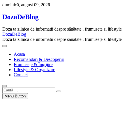
Skip
duminică, august 09, 2026
to
content
DozaDeBlog
Doza ta zilnica de informatii despre sănătate , frumusețe si lifestyle
DozaDeBlog
Doza ta zilnica de informatii despre sănătate , frumusețe si lifestyle
Acasa
Recomandări & Descoperiri
Frumusețe & Îngrijire
Lifestyle & Organizare
Contact
Caută
…
Menu Button