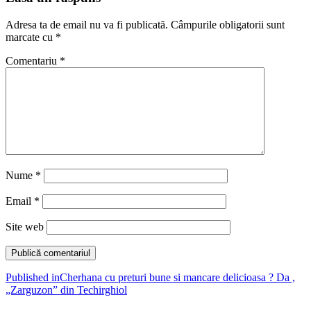
Adresa ta de email nu va fi publicată.
Câmpurile obligatorii sunt
marcate cu
*
Comentariu
*
Nume
*
Email
*
Site web
Navigare
Published in
Cherhana cu preturi bune si mancare delicioasa ? Da ,
„Zarguzon” din Techirghiol
în