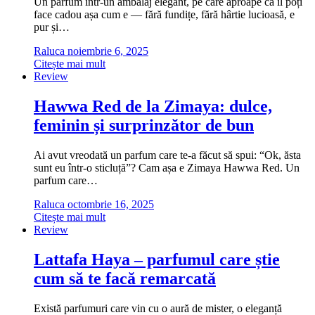
Un parfum într-un ambalaj elegant, pe care aproape că îl poți
face cadou așa cum e — fără fundițe, fără hârtie lucioasă, e
pur și…
Raluca
noiembrie 6, 2025
Citește mai mult
Review
Hawwa Red de la Zimaya: dulce,
feminin și surprinzător de bun
Ai avut vreodată un parfum care te-a făcut să spui: “Ok, ăsta
sunt eu într-o sticluță”? Cam așa e Zimaya Hawwa Red. Un
parfum care…
Raluca
octombrie 16, 2025
Citește mai mult
Review
Lattafa Haya – parfumul care știe
cum să te facă remarcată
Există parfumuri care vin cu o aură de mister, o eleganță