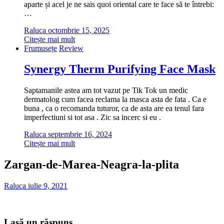
aparte și acel je ne sais quoi oriental care te face să te întrebi:
…
Raluca
octombrie 15, 2025
Citește mai mult
Frumusețe
Review
Synergy Therm Purifying Face Mask
Saptamanile astea am tot vazut pe Tik Tok un medic
dermatolog cum facea reclama la masca asta de fata . Ca e
buna , ca o recomanda tuturor, ca de asta are ea tenul fara
imperfectiuni si tot asa . Zic sa incerc si eu .
Raluca
septembrie 16, 2024
Citește mai mult
Zargan-de-Marea-Neagra-la-plita
Raluca
iulie 9, 2021
Lasă un răspuns