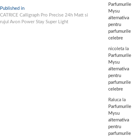
Parfumurile
Navigare
Published in
Mysu
CATRICE Calligraph Pro Precise 24h Matt si
în
alternativa
rujul Avon Power Stay Super Light
pentru
articole
parfumurile
celebre
nicoleta
la
Parfumurile
Mysu
alternativa
pentru
parfumurile
celebre
Raluca
la
Parfumurile
Mysu
alternativa
pentru
parfumurile