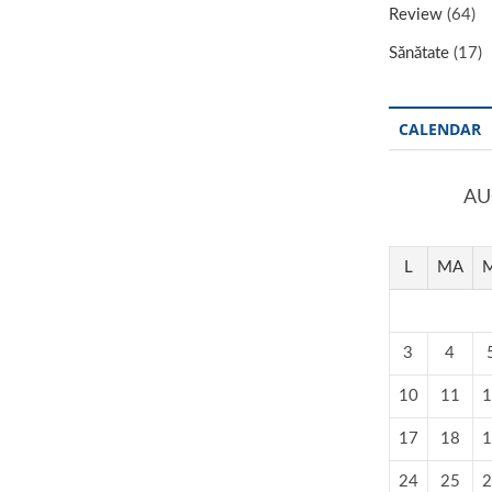
Review
(64)
Sănătate
(17)
CALENDAR
AU
L
MA
M
3
4
10
11
1
17
18
1
24
25
2