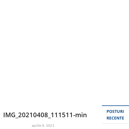
u
t
t
o
n
POSTURI
IMG_20210408_111511-min
RECENTE
aprilie 8, 2021