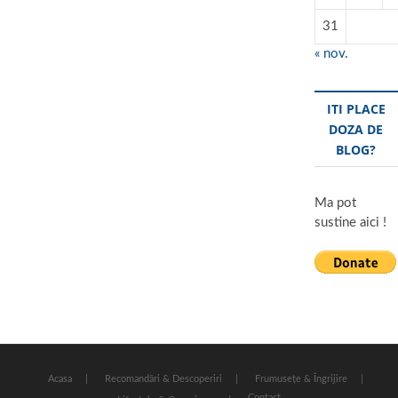
31
« nov.
ITI PLACE
DOZA DE
BLOG?
Ma pot
sustine aici !
Acasa
Recomandări & Descoperiri
Frumusețe & Îngrijire
Contact