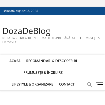
Skip
sâmbătă, august 08, 2026
to
content
DozaDeBlog
DOZA TA ZILNICA DE INFORMATII DESPRE SĂNĂTATE , FRUMUSEȚE SI
LIFESTYLE
ACASA
RECOMANDĂRI & DESCOPERIRI
FRUMUSEȚE & ÎNGRIJIRE
M
LIFESTYLE & ORGANIZARE
CONTACT
e
n
u
B