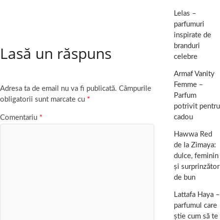
Lelas –
parfumuri
inspirate de
branduri
Lasă un răspuns
celebre
Armaf Vanity
Femme –
Adresa ta de email nu va fi publicată.
Câmpurile
Parfum
obligatorii sunt marcate cu
*
potrivit pentru
cadou
Comentariu
*
Hawwa Red
de la Zimaya:
dulce, feminin
și surprinzător
de bun
Lattafa Haya –
parfumul care
știe cum să te