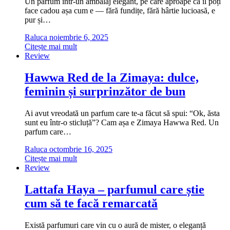
Un parfum într-un ambalaj elegant, pe care aproape că îl poți
face cadou așa cum e — fără fundițe, fără hârtie lucioasă, e
pur și…
Raluca
noiembrie 6, 2025
Citește mai mult
Review
Hawwa Red de la Zimaya: dulce,
feminin și surprinzător de bun
Ai avut vreodată un parfum care te-a făcut să spui: “Ok, ăsta
sunt eu într-o sticluță”? Cam așa e Zimaya Hawwa Red. Un
parfum care…
Raluca
octombrie 16, 2025
Citește mai mult
Review
Lattafa Haya – parfumul care știe
cum să te facă remarcată
Există parfumuri care vin cu o aură de mister, o eleganță