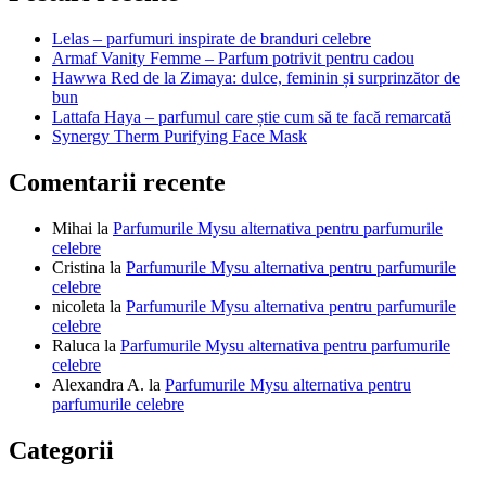
articole
Lelas – parfumuri inspirate de branduri celebre
Armaf Vanity Femme – Parfum potrivit pentru cadou
Hawwa Red de la Zimaya: dulce, feminin și surprinzător de
bun
Lattafa Haya – parfumul care știe cum să te facă remarcată
Synergy Therm Purifying Face Mask
Comentarii recente
Mihai
la
Parfumurile Mysu alternativa pentru parfumurile
celebre
Cristina
la
Parfumurile Mysu alternativa pentru parfumurile
celebre
nicoleta
la
Parfumurile Mysu alternativa pentru parfumurile
celebre
Raluca
la
Parfumurile Mysu alternativa pentru parfumurile
celebre
Alexandra A.
la
Parfumurile Mysu alternativa pentru
parfumurile celebre
Categorii