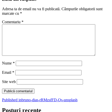
Adresa ta de email nu va fi publicată.
Câmpurile obligatorii sunt
marcate cu
*
Comentariu
*
Nume
*
Email
*
Site web
Navigare
Published in
bruno-dias-rRMzsfFD-Qs-unsplash
în
Posturi recente