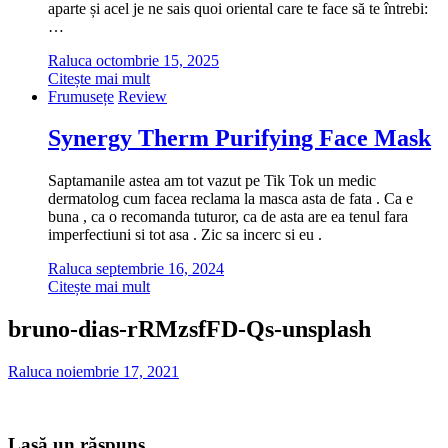
aparte și acel je ne sais quoi oriental care te face să te întrebi:
…
Raluca
octombrie 15, 2025
Citește mai mult
Frumusețe
Review
Synergy Therm Purifying Face Mask
Saptamanile astea am tot vazut pe Tik Tok un medic
dermatolog cum facea reclama la masca asta de fata . Ca e
buna , ca o recomanda tuturor, ca de asta are ea tenul fara
imperfectiuni si tot asa . Zic sa incerc si eu .
Raluca
septembrie 16, 2024
Citește mai mult
bruno-dias-rRMzsfFD-Qs-unsplash
Raluca
noiembrie 17, 2021
Lasă un răspuns