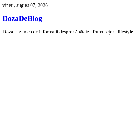
Skip
vineri, august 07, 2026
to
content
DozaDeBlog
Doza ta zilnica de informatii despre sănătate , frumusețe si lifestyle