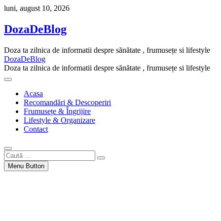
Skip
luni, august 10, 2026
to
content
DozaDeBlog
Doza ta zilnica de informatii despre sănătate , frumusețe si lifestyle
DozaDeBlog
Doza ta zilnica de informatii despre sănătate , frumusețe si lifestyle
Acasa
Recomandări & Descoperiri
Frumusețe & Îngrijire
Lifestyle & Organizare
Contact
Caută
…
Menu Button