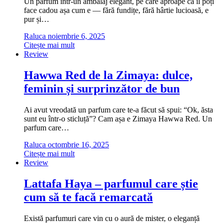
Un parfum într-un ambalaj elegant, pe care aproape că îl poți
face cadou așa cum e — fără fundițe, fără hârtie lucioasă, e
pur și…
Raluca
noiembrie 6, 2025
Citește mai mult
Review
Hawwa Red de la Zimaya: dulce,
feminin și surprinzător de bun
Ai avut vreodată un parfum care te-a făcut să spui: “Ok, ăsta
sunt eu într-o sticluță”? Cam așa e Zimaya Hawwa Red. Un
parfum care…
Raluca
octombrie 16, 2025
Citește mai mult
Review
Lattafa Haya – parfumul care știe
cum să te facă remarcată
Există parfumuri care vin cu o aură de mister, o eleganță