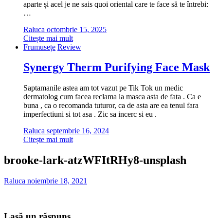
aparte și acel je ne sais quoi oriental care te face să te întrebi:
…
Raluca
octombrie 15, 2025
Citește mai mult
Frumusețe
Review
Synergy Therm Purifying Face Mask
Saptamanile astea am tot vazut pe Tik Tok un medic
dermatolog cum facea reclama la masca asta de fata . Ca e
buna , ca o recomanda tuturor, ca de asta are ea tenul fara
imperfectiuni si tot asa . Zic sa incerc si eu .
Raluca
septembrie 16, 2024
Citește mai mult
brooke-lark-atzWFItRHy8-unsplash
Raluca
noiembrie 18, 2021
Lasă un răspuns