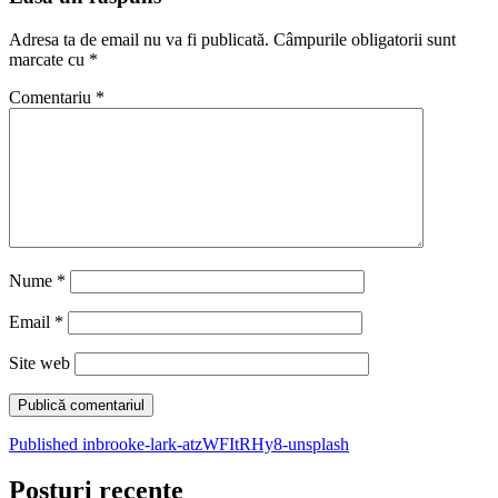
Adresa ta de email nu va fi publicată.
Câmpurile obligatorii sunt
marcate cu
*
Comentariu
*
Nume
*
Email
*
Site web
Navigare
Published in
brooke-lark-atzWFItRHy8-unsplash
în
Posturi recente