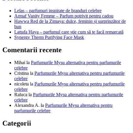
articole
Lelas – parfumuri inspirate de branduri celebre
Armaf Vanity Femme – Parfum potrivit pentru cadou
Hawwa Red de la Zimaya: dulce, feminin și surprinzător de
bun
Lattafa Haya – parfumul care știe cum să te facă remarcată
Synergy Therm Purifying Face Mask
Comentarii recente
Mihai
la
Parfumurile Mysu alternativa pentru parfumurile
celebre
Cristina
la
Parfumurile Mysu alternativa pentru parfumurile
celebre
nicoleta
la
Parfumurile Mysu alternativa pentru parfumurile
celebre
Raluca
la
Parfumurile Mysu alternativa pentru parfumurile
celebre
Alexandra A.
la
Parfumurile Mysu alternativa pentru
parfumurile celebre
Categorii