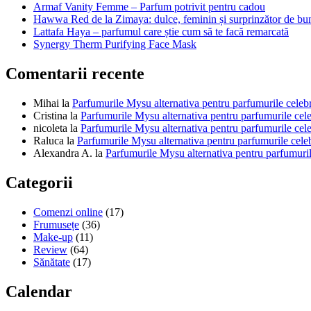
Armaf Vanity Femme – Parfum potrivit pentru cadou
Hawwa Red de la Zimaya: dulce, feminin și surprinzător de bu
Lattafa Haya – parfumul care știe cum să te facă remarcată
Synergy Therm Purifying Face Mask
Comentarii recente
Mihai
la
Parfumurile Mysu alternativa pentru parfumurile celeb
Cristina
la
Parfumurile Mysu alternativa pentru parfumurile cel
nicoleta
la
Parfumurile Mysu alternativa pentru parfumurile cel
Raluca
la
Parfumurile Mysu alternativa pentru parfumurile cele
Alexandra A.
la
Parfumurile Mysu alternativa pentru parfumuril
Categorii
Comenzi online
(17)
Frumusețe
(36)
Make-up
(11)
Review
(64)
Sănătate
(17)
Calendar