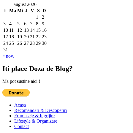
august 2026
L
Ma
Mi
J
V
S
D
1
2
3
4
5
6
7
8
9
10
11
12
13
14
15
16
17
18
19
20
21
22
23
24
25
26
27
28
29
30
31
« nov.
Iti place Doza de Blog?
Ma pot sustine aici !
Acasa
Recomandări & Descoperiri
Frumusețe & Îngrijire
Lifestyle & Organizare
Contact