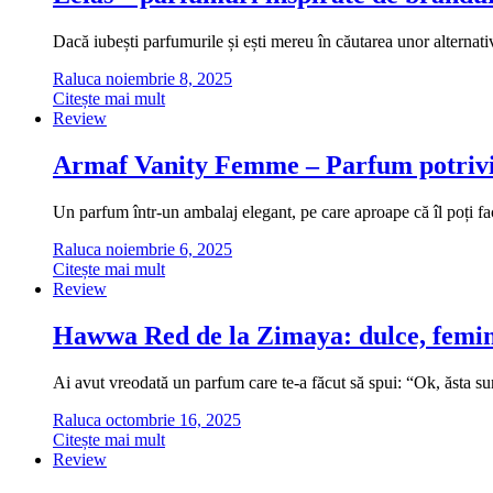
Dacă iubești parfumurile și ești mereu în căutarea unor alternati
Raluca
noiembrie 8, 2025
Citește mai mult
Review
Armaf Vanity Femme – Parfum potrivi
Un parfum într-un ambalaj elegant, pe care aproape că îl poți fa
Raluca
noiembrie 6, 2025
Citește mai mult
Review
Hawwa Red de la Zimaya: dulce, femini
Ai avut vreodată un parfum care te-a făcut să spui: “Ok, ăsta
Raluca
octombrie 16, 2025
Citește mai mult
Review