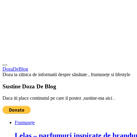
DozaDeBlog
Doza ta zilnica de informatii despre sănătate , frumusețe si lifestyle
Sustine Doza De Blog
Daca iti place continutul pe care il postez ,sustine-ma aici .
Frumusețe
Lelas – parfumuri inspirate de brandur