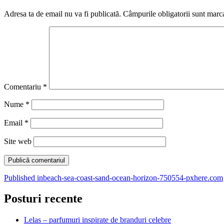
Adresa ta de email nu va fi publicată.
Câmpurile obligatorii sunt marc
Comentariu
*
Nume
*
Email
*
Site web
Navigare
Published in
beach-sea-coast-sand-ocean-horizon-750554-pxhere.com
în
Posturi recente
articole
Lelas – parfumuri inspirate de branduri celebre