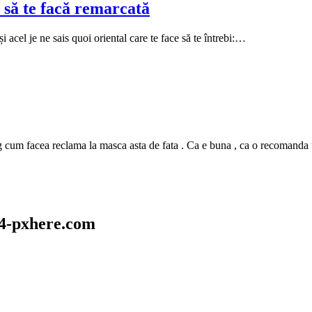
 să te facă remarcată
i acel je ne sais quoi oriental care te face să te întrebi:…
m facea reclama la masca asta de fata . Ca e buna , ca o recomanda tutur
54-pxhere.com