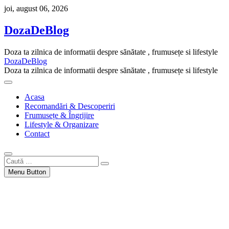
Skip
joi, august 06, 2026
to
content
DozaDeBlog
Doza ta zilnica de informatii despre sănătate , frumusețe si lifestyle
DozaDeBlog
Doza ta zilnica de informatii despre sănătate , frumusețe si lifestyle
Acasa
Recomandări & Descoperiri
Frumusețe & Îngrijire
Lifestyle & Organizare
Contact
Caută
…
Menu Button