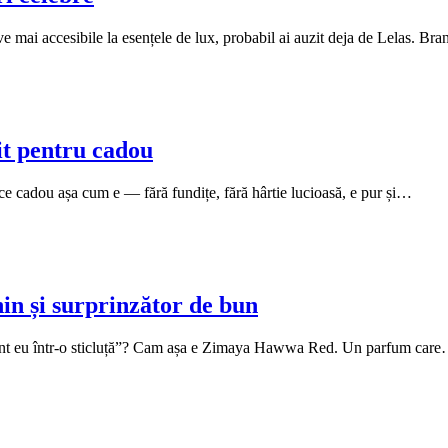
ve mai accesibile la esențele de lux, probabil ai auzit deja de Lelas. B
t pentru cadou
ce cadou așa cum e — fără fundițe, fără hârtie lucioasă, e pur și…
n și surprinzător de bun
 sunt eu într-o sticluță”? Cam așa e Zimaya Hawwa Red. Un parfum car