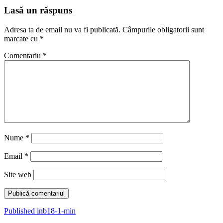
Lasă un răspuns
Adresa ta de email nu va fi publicată.
Câmpurile obligatorii sunt
marcate cu
*
Comentariu
*
Nume
*
Email
*
Site web
Navigare
Published in
b18-1-min