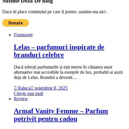
Sustine Doza De Blog
Daca iti place continutul pe care il postez ,sustine-ma aici .
Frumusețe
Lelas – parfumuri inspirate de
branduri celebre
Dacă iubești parfumurile și ești mereu în căutarea unor
alternative mai accesibile la esențele de lux, probabil ai auzit
deja de Lelas. Brandul a devenit…
Raluca
noiembrie 8, 2025
Citește mai mult
Review
Armaf Vanity Femme – Parfum
potrivit pentru cadou