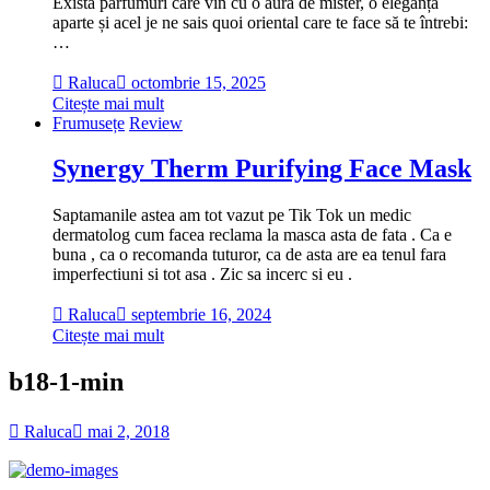
Există parfumuri care vin cu o aură de mister, o eleganță
aparte și acel je ne sais quoi oriental care te face să te întrebi:
…
Raluca
octombrie 15, 2025
Citește mai mult
Frumusețe
Review
Synergy Therm Purifying Face Mask
Saptamanile astea am tot vazut pe Tik Tok un medic
dermatolog cum facea reclama la masca asta de fata . Ca e
buna , ca o recomanda tuturor, ca de asta are ea tenul fara
imperfectiuni si tot asa . Zic sa incerc si eu .
Raluca
septembrie 16, 2024
Citește mai mult
b18-1-min
Raluca
mai 2, 2018