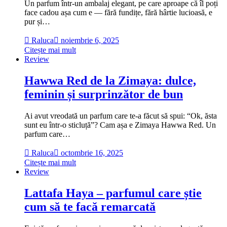
Un parfum într-un ambalaj elegant, pe care aproape că îl poți
face cadou așa cum e — fără fundițe, fără hârtie lucioasă, e
pur și…
Raluca
noiembrie 6, 2025
Citește mai mult
Review
Hawwa Red de la Zimaya: dulce,
feminin și surprinzător de bun
Ai avut vreodată un parfum care te-a făcut să spui: “Ok, ăsta
sunt eu într-o sticluță”? Cam așa e Zimaya Hawwa Red. Un
parfum care…
Raluca
octombrie 16, 2025
Citește mai mult
Review
Lattafa Haya – parfumul care știe
cum să te facă remarcată