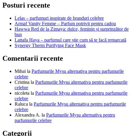
în
Posturi recente
articole
Lelas – parfumuri inspirate de branduri celebre
Armaf Vanity Femme – Parfum potrivit pentru cadou
Hawwa Red de la Zimaya: dulce, feminin și surprinzător de
bun
Lattafa Haya – parfumul care știe cum să te facă remarcată
Synergy Therm Purifying Face Mask
Comentarii recente
Mihai
la
Parfumurile Mysu alternativa pentru parfumurile
celebre
Cristina
la
Parfumurile Mysu alternativa pentru parfumurile
celebre
nicoleta
la
Parfumurile Mysu alternativa pentru parfumurile
celebre
Raluca
la
Parfumurile Mysu alternativa pentru parfumurile
celebre
Alexandra A.
la
Parfumurile Mysu alternativa pentru
parfumurile celebre
Categorii