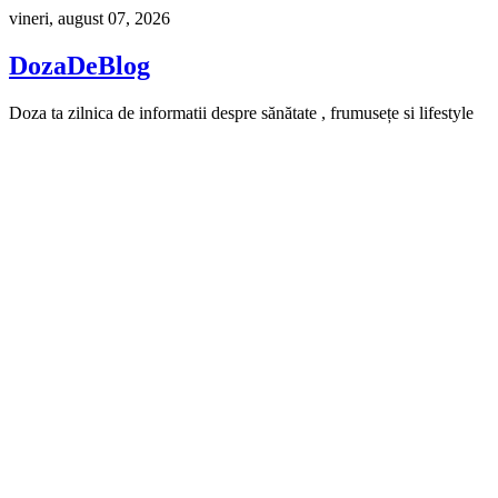
Skip
vineri, august 07, 2026
to
content
DozaDeBlog
Doza ta zilnica de informatii despre sănătate , frumusețe si lifestyle