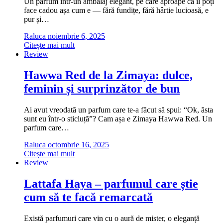
Un parfum într-un ambalaj elegant, pe care aproape că îl poți
face cadou așa cum e — fără fundițe, fără hârtie lucioasă, e
pur și…
Raluca
noiembrie 6, 2025
Citește mai mult
Review
Hawwa Red de la Zimaya: dulce,
feminin și surprinzător de bun
Ai avut vreodată un parfum care te-a făcut să spui: “Ok, ăsta
sunt eu într-o sticluță”? Cam așa e Zimaya Hawwa Red. Un
parfum care…
Raluca
octombrie 16, 2025
Citește mai mult
Review
Lattafa Haya – parfumul care știe
cum să te facă remarcată
Există parfumuri care vin cu o aură de mister, o eleganță