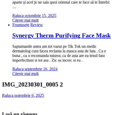
aparte și acel je ne sais quoi oriental care te face să te întrebi:
…
Raluca
octombrie 15, 2025
Citește mai mult
Frumusețe
Review
Synergy Therm Purifying Face Mask
Saptamanile astea am tot vazut pe Tik Tok un medic
dermatolog cum facea reclama la masca asta de fata . Ca e
buna , ca o recomanda tuturor, ca de asta are ea tenul fara
imperfectiuni si tot asa . Zic sa incerc si eu .
Raluca
septembrie 16, 2024
Citește mai mult
IMG_20230301_0005 2
Raluca
noiembrie 6, 2025
Lasă un răspuns