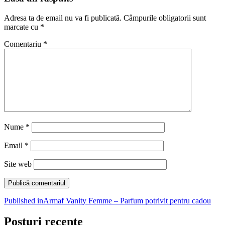
Adresa ta de email nu va fi publicată.
Câmpurile obligatorii sunt
marcate cu
*
Comentariu
*
Nume
*
Email
*
Site web
Navigare
Published in
Armaf Vanity Femme – Parfum potrivit pentru cadou
în
Posturi recente