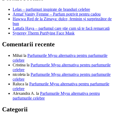
articole
Lelas – parfumuri inspirate de branduri celebre
Armaf Vanity Femme – Parfum potrivit pentru cadou
Hawwa Red de la Zimaya: dulce, feminin și surprinzător de
bun
Lattafa Haya – parfumul care știe cum să te facă remarcată
Synergy Therm Purifying Face Mask
Comentarii recente
Mihai
la
Parfumurile Mysu alternativa pentru parfumurile
celebre
Cristina
la
Parfumurile Mysu alternativa pentru parfumurile
celebre
nicoleta
la
Parfumurile Mysu alternativa pentru parfumurile
celebre
Raluca
la
Parfumurile Mysu alternativa pentru parfumurile
celebre
Alexandra A.
la
Parfumurile Mysu alternativa pentru
parfumurile celebre
Categorii