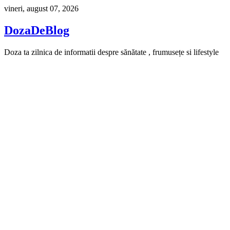
Skip
vineri, august 07, 2026
to
content
DozaDeBlog
Doza ta zilnica de informatii despre sănătate , frumusețe si lifestyle