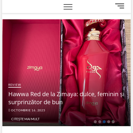
M
e
n
u
B
u
t
t
o
n
REVIEW
Hawwa Red de la Zimaya: dulce, feminin și
surprinzător de bun
OCTOMBRIE 16, 2025
CITEȘTE MAI MULT