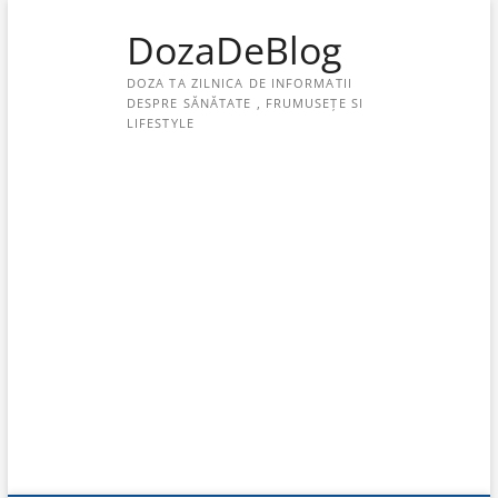
Skip
DozaDeBlog
to
content
DOZA TA ZILNICA DE INFORMATII
DESPRE SĂNĂTATE , FRUMUSEȚE SI
LIFESTYLE