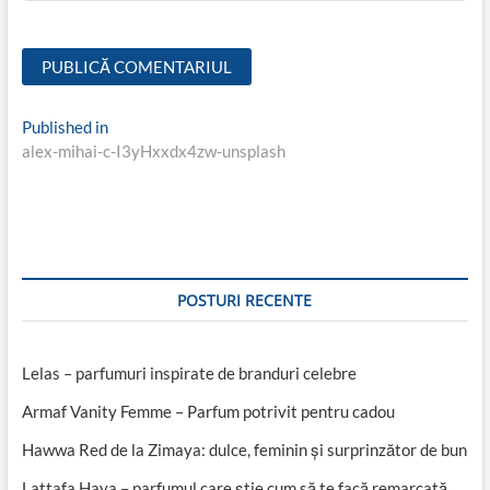
Navigare
Published in
alex-mihai-c-I3yHxxdx4zw-unsplash
în
articole
POSTURI RECENTE
Lelas – parfumuri inspirate de branduri celebre
Armaf Vanity Femme – Parfum potrivit pentru cadou
Hawwa Red de la Zimaya: dulce, feminin și surprinzător de bun
Lattafa Haya – parfumul care știe cum să te facă remarcată