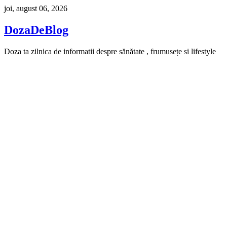
Skip
joi, august 06, 2026
to
content
DozaDeBlog
Doza ta zilnica de informatii despre sănătate , frumusețe si lifestyle