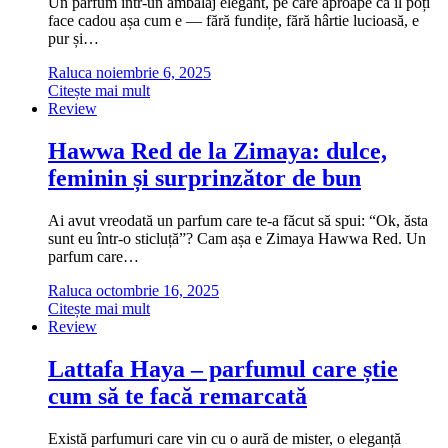
Un parfum într-un ambalaj elegant, pe care aproape că îl poți
face cadou așa cum e — fără fundițe, fără hârtie lucioasă, e
pur și…
Raluca
noiembrie 6, 2025
Citește mai mult
Review
Hawwa Red de la Zimaya: dulce,
feminin și surprinzător de bun
Ai avut vreodată un parfum care te-a făcut să spui: “Ok, ăsta
sunt eu într-o sticluță”? Cam așa e Zimaya Hawwa Red. Un
parfum care…
Raluca
octombrie 16, 2025
Citește mai mult
Review
Lattafa Haya – parfumul care știe
cum să te facă remarcată
Există parfumuri care vin cu o aură de mister, o eleganță