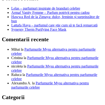
articole
Lelas – parfumuri inspirate de branduri celebre
Armaf Vanity Femme – Parfum potrivit pentru cadou
Hawwa Red de la Zimaya: dulce, feminin și surprinzător de
bun
Lattafa Haya – parfumul care știe cum să te facă remarcată
Synergy Therm Purifying Face Mask
Comentarii recente
Mihai
la
Parfumurile Mysu alternativa pentru parfumurile
celebre
Cristina
la
Parfumurile Mysu alternativa pentru parfumurile
celebre
nicoleta
la
Parfumurile Mysu alternativa pentru parfumurile
celebre
Raluca
la
Parfumurile Mysu alternativa pentru parfumurile
celebre
Alexandra A.
la
Parfumurile Mysu alternativa pentru
parfumurile celebre
Categorii