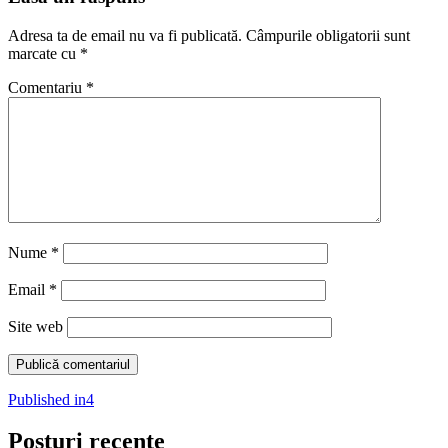
Adresa ta de email nu va fi publicată.
Câmpurile obligatorii sunt
marcate cu
*
Comentariu
*
Nume
*
Email
*
Site web
Navigare
Published in
4
în
Posturi recente