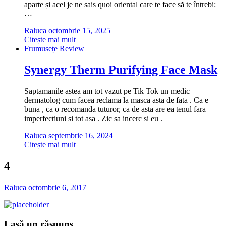
aparte și acel je ne sais quoi oriental care te face să te întrebi:
…
Raluca
octombrie 15, 2025
Citește mai mult
Frumusețe
Review
Synergy Therm Purifying Face Mask
Saptamanile astea am tot vazut pe Tik Tok un medic
dermatolog cum facea reclama la masca asta de fata . Ca e
buna , ca o recomanda tuturor, ca de asta are ea tenul fara
imperfectiuni si tot asa . Zic sa incerc si eu .
Raluca
septembrie 16, 2024
Citește mai mult
4
Raluca
octombrie 6, 2017
Lasă un răspuns