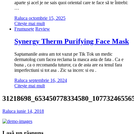
aparte și acel je ne sais quoi oriental care te face să te întrebi:
…
Raluca
octombrie 15, 2025
Citește mai mult
Frumusețe
Review
Synergy Therm Purifying Face Mask
Saptamanile astea am tot vazut pe Tik Tok un medic
dermatolog cum facea reclama la masca asta de fata . Ca e
buna , ca o recomanda tuturor, ca de asta are ea tenul fara
imperfectiuni si tot asa . Zic sa incerc si eu .
Raluca
septembrie 16, 2024
Citește mai mult
31218698_653450778334580_10773246556
Raluca
iunie 14, 2018
Lasă un răspuns