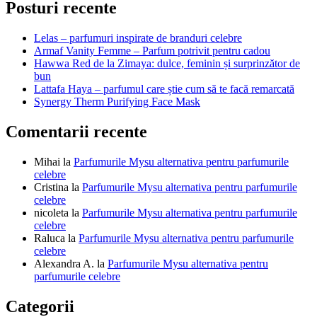
articole
Posturi recente
Lelas – parfumuri inspirate de branduri celebre
Armaf Vanity Femme – Parfum potrivit pentru cadou
Hawwa Red de la Zimaya: dulce, feminin și surprinzător de
bun
Lattafa Haya – parfumul care știe cum să te facă remarcată
Synergy Therm Purifying Face Mask
Comentarii recente
Mihai
la
Parfumurile Mysu alternativa pentru parfumurile
celebre
Cristina
la
Parfumurile Mysu alternativa pentru parfumurile
celebre
nicoleta
la
Parfumurile Mysu alternativa pentru parfumurile
celebre
Raluca
la
Parfumurile Mysu alternativa pentru parfumurile
celebre
Alexandra A.
la
Parfumurile Mysu alternativa pentru
parfumurile celebre
Categorii