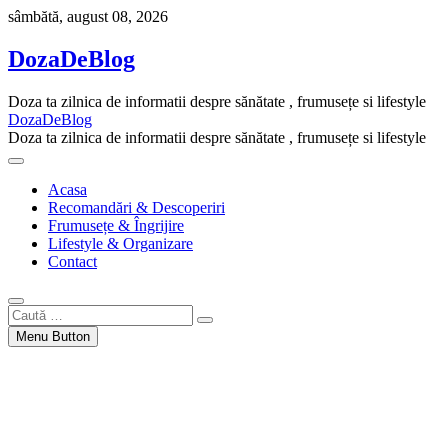
Skip
sâmbătă, august 08, 2026
to
content
DozaDeBlog
Doza ta zilnica de informatii despre sănătate , frumusețe si lifestyle
DozaDeBlog
Doza ta zilnica de informatii despre sănătate , frumusețe si lifestyle
Acasa
Recomandări & Descoperiri
Frumusețe & Îngrijire
Lifestyle & Organizare
Contact
Caută
…
Menu Button