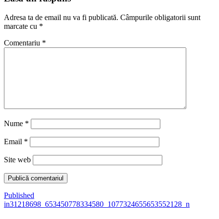
Adresa ta de email nu va fi publicată.
Câmpurile obligatorii sunt
marcate cu
*
Comentariu
*
Nume
*
Email
*
Site web
Navigare
Published
in
31218698_653450778334580_1077324655653552128_n
în