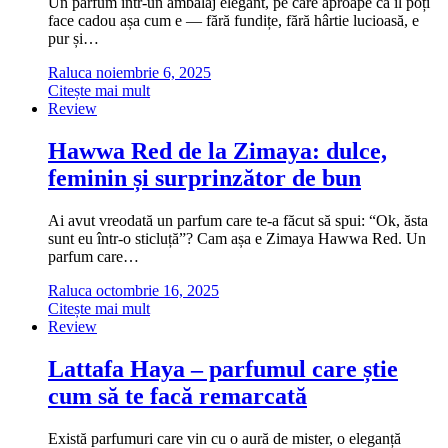
Un parfum într-un ambalaj elegant, pe care aproape că îl poți
face cadou așa cum e — fără fundițe, fără hârtie lucioasă, e
pur și…
Raluca
noiembrie 6, 2025
Citește mai mult
Review
Hawwa Red de la Zimaya: dulce,
feminin și surprinzător de bun
Ai avut vreodată un parfum care te-a făcut să spui: “Ok, ăsta
sunt eu într-o sticluță”? Cam așa e Zimaya Hawwa Red. Un
parfum care…
Raluca
octombrie 16, 2025
Citește mai mult
Review
Lattafa Haya – parfumul care știe
cum să te facă remarcată
Există parfumuri care vin cu o aură de mister, o eleganță