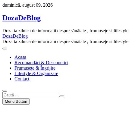
Skip
duminică, august 09, 2026
to
content
DozaDeBlog
Doza ta zilnica de informatii despre sănătate , frumusețe si lifestyle
DozaDeBlog
Doza ta zilnica de informatii despre sănătate , frumusețe si lifestyle
Acasa
Recomandări & Descoperiri
Frumusețe & Îngrijire
Lifestyle & Organizare
Contact
Caută
…
Menu Button