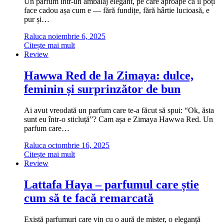
Un parfum într-un ambalaj elegant, pe care aproape că îl poți
face cadou așa cum e — fără fundițe, fără hârtie lucioasă, e
pur și…
Raluca
noiembrie 6, 2025
Citește mai mult
Review
Hawwa Red de la Zimaya: dulce,
feminin și surprinzător de bun
Ai avut vreodată un parfum care te-a făcut să spui: “Ok, ăsta
sunt eu într-o sticluță”? Cam așa e Zimaya Hawwa Red. Un
parfum care…
Raluca
octombrie 16, 2025
Citește mai mult
Review
Lattafa Haya – parfumul care știe
cum să te facă remarcată
Există parfumuri care vin cu o aură de mister, o eleganță