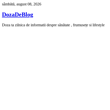
Skip
sâmbătă, august 08, 2026
to
content
DozaDeBlog
Doza ta zilnica de informatii despre sănătate , frumusețe si lifestyle