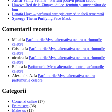
Armaf Vanity Femme – Parfum potrivit pentru cadou
Hawwa Red de la Zimaya: dulce, feminin și surprinzător de
bun
Lattafa Haya – parfumul care știe cum să te facă remarcată
Synergy Therm Purifying Face Mask
Comentarii recente
Mihai
la
Parfumurile Mysu alternativa pentru parfumurile
celebre
Cristina
la
Parfumurile Mysu alternativa pentru parfumurile
celebre
nicoleta
la
Parfumurile Mysu alternativa pentru parfumurile
celebre
Raluca
la
Parfumurile Mysu alternativa pentru parfumurile
celebre
Alexandra A.
la
Parfumurile Mysu alternativa pentru
parfumurile celebre
Categorii
Comenzi online
(17)
Frumusețe
(36)
Make-up
(11)