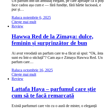
Un parfum într-un ambalaj elegant, pe care aproape că îl poți
face cadou așa cum e — fără fundițe, fără hârtie lucioasă, e
pur și…
Raluca
noiembrie 6, 2025
Citește mai mult
Review
Hawwa Red de la Zimaya: dulce,
feminin și surprinzător de bun
Ai avut vreodată un parfum care te-a făcut să spui: “Ok, ăsta
sunt eu într-o sticluță”? Cam așa e Zimaya Hawwa Red. Un
parfum care…
Raluca
octombrie 16, 2025
Citește mai mult
Review
Lattafa Haya – parfumul care știe
cum să te facă remarcată
Există parfumuri care vin cu o aură de mister, o eleganță