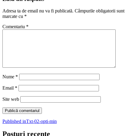
Adresa ta de email nu va fi publicată.
Câmpurile obligatorii sunt
marcate cu
*
Comentariu
*
Nume
*
Email
*
Site web
Navigare
Published in
Txt-02-opti-min
în
Posturi recente