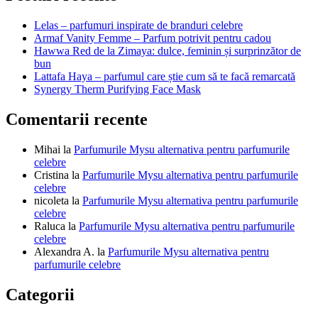
articole
Lelas – parfumuri inspirate de branduri celebre
Armaf Vanity Femme – Parfum potrivit pentru cadou
Hawwa Red de la Zimaya: dulce, feminin și surprinzător de
bun
Lattafa Haya – parfumul care știe cum să te facă remarcată
Synergy Therm Purifying Face Mask
Comentarii recente
Mihai
la
Parfumurile Mysu alternativa pentru parfumurile
celebre
Cristina
la
Parfumurile Mysu alternativa pentru parfumurile
celebre
nicoleta
la
Parfumurile Mysu alternativa pentru parfumurile
celebre
Raluca
la
Parfumurile Mysu alternativa pentru parfumurile
celebre
Alexandra A.
la
Parfumurile Mysu alternativa pentru
parfumurile celebre
Categorii