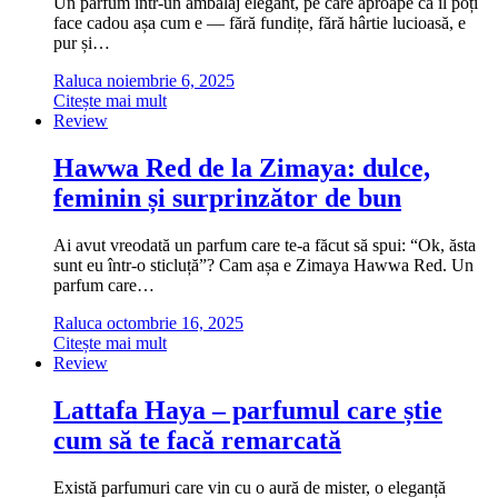
Un parfum într-un ambalaj elegant, pe care aproape că îl poți
face cadou așa cum e — fără fundițe, fără hârtie lucioasă, e
pur și…
Raluca
noiembrie 6, 2025
Citește mai mult
Review
Hawwa Red de la Zimaya: dulce,
feminin și surprinzător de bun
Ai avut vreodată un parfum care te-a făcut să spui: “Ok, ăsta
sunt eu într-o sticluță”? Cam așa e Zimaya Hawwa Red. Un
parfum care…
Raluca
octombrie 16, 2025
Citește mai mult
Review
Lattafa Haya – parfumul care știe
cum să te facă remarcată
Există parfumuri care vin cu o aură de mister, o eleganță