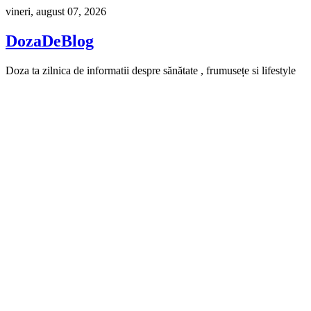
Skip
vineri, august 07, 2026
to
content
DozaDeBlog
Doza ta zilnica de informatii despre sănătate , frumusețe si lifestyle