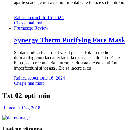
aparte și acel je ne sais quoi oriental care te face să te întrebi:
…
Raluca
octombrie 15, 2025
Citește mai mult
Frumusețe
Review
Synergy Therm Purifying Face Mask
Saptamanile astea am tot vazut pe Tik Tok un medic
dermatolog cum facea reclama la masca asta de fata . Ca e
buna , ca o recomanda tuturor, ca de asta are ea tenul fara
imperfectiuni si tot asa . Zic sa incerc si eu .
Raluca
septembrie 16, 2024
Citește mai mult
Txt-02-opti-min
Raluca
mai 28, 2018
Lasă un răspuns