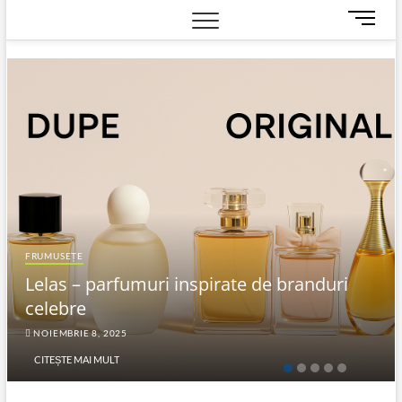
M
e
n
u
B
u
t
t
o
n
FRUMUSEȚE
Lelas – parfumuri inspirate de branduri
celebre
NOIEMBRIE 8, 2025
CITEȘTE MAI MULT