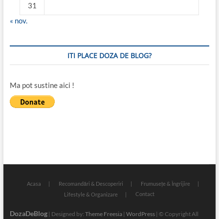
31
« nov.
ITI PLACE DOZA DE BLOG?
Ma pot sustine aici !
Acasa
Recomandări & Descoperiri
Frumusețe & Îngrijire
Contact
Lifestyle & Organizare
DozaDeBlog
| Designed by:
Theme Freesia
|
WordPress
| © Copyright All