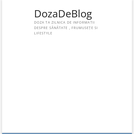
Skip
DozaDeBlog
to
content
DOZA TA ZILNICA DE INFORMATII
DESPRE SĂNĂTATE , FRUMUSEȚE SI
LIFESTYLE