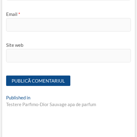
Email
*
Site web
Navigare
Published in
Testere Parfimo-Dior Sauvage apa de parfum
în
articole