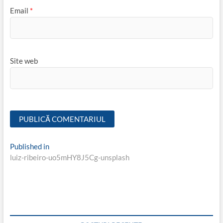
Email
*
Site web
Navigare
Published in
luiz-ribeiro-uo5mHY8J5Cg-unsplash
în
articole