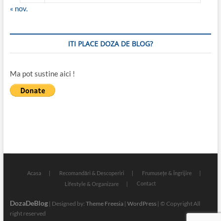
« nov.
ITI PLACE DOZA DE BLOG?
Ma pot sustine aici !
Acasa
Recomandări & Descoperiri
Frumusețe & Îngrijire
Contact
Lifestyle & Organizare
DozaDeBlog
| Designed by:
Theme Freesia
|
WordPress
| © Copyright All
right reserved