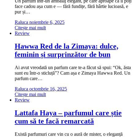
Un parfum într-un ambalaj elegant, pe care aproape că îl poți
face cadou așa cum e — fără fundițe, fără hârtie lucioasă, e
pur și…
Raluca
noiembrie 6, 2025
Citește mai mult
Review
Hawwa Red de la Zimaya: dulce,
feminin și surprinzător de bun
Ai avut vreodată un parfum care te-a făcut să spui: “Ok, ăsta
sunt eu într-o sticluță”? Cam așa e Zimaya Hawwa Red. Un
parfum care…
Raluca
octombrie 16, 2025
Citește mai mult
Review
Lattafa Haya – parfumul care știe
cum să te facă remarcată
Există parfumuri care vin cu o aură de mister, o eleganță