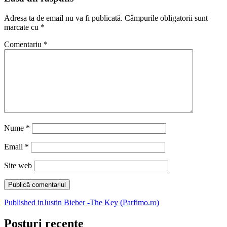
Adresa ta de email nu va fi publicată.
Câmpurile obligatorii sunt
marcate cu
*
Comentariu
*
Nume
*
Email
*
Site web
Navigare
Published in
Justin Bieber -The Key (Parfimo.ro)
în
Posturi recente