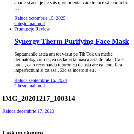
aparte și acel je ne sais quoi oriental care te face să te întrebi:
…
Raluca
octombrie 15, 2025
Citește mai mult
Frumusețe
Review
Synergy Therm Purifying Face Mask
Saptamanile astea am tot vazut pe Tik Tok un medic
dermatolog cum facea reclama la masca asta de fata . Ca e
buna , ca o recomanda tuturor, ca de asta are ea tenul fara
imperfectiuni si tot asa . Zic sa incerc si eu .
Raluca
septembrie 16, 2024
Citește mai mult
IMG_20201217_100314
Raluca
decembrie 17, 2020
Lasă un răspuns