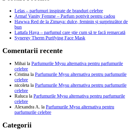
articole
Lelas – parfumuri inspirate de branduri celebre
Armaf Vanity Femme – Parfum potrivit pentru cadou
Hawwa Red de la Zimaya: dulce, feminin și surprinzător de
bun
Lattafa Haya – parfumul care știe cum să te facă remarcată
Synergy Therm Purifying Face Mask
Comentarii recente
Mihai
la
Parfumurile Mysu alternativa pentru parfumurile
celebre
Cristina
la
Parfumurile Mysu alternativa pentru parfumurile
celebre
nicoleta
la
Parfumurile Mysu alternativa pentru parfumurile
celebre
Raluca
la
Parfumurile Mysu alternativa pentru parfumurile
celebre
Alexandra A.
la
Parfumurile Mysu alternativa pentru
parfumurile celebre
Categorii