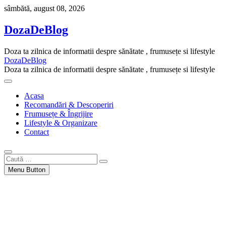
Skip
sâmbătă, august 08, 2026
to
content
DozaDeBlog
Doza ta zilnica de informatii despre sănătate , frumusețe si lifestyle
DozaDeBlog
Doza ta zilnica de informatii despre sănătate , frumusețe si lifestyle
Acasa
Recomandări & Descoperiri
Frumusețe & Îngrijire
Lifestyle & Organizare
Contact
Caută
…
Menu Button