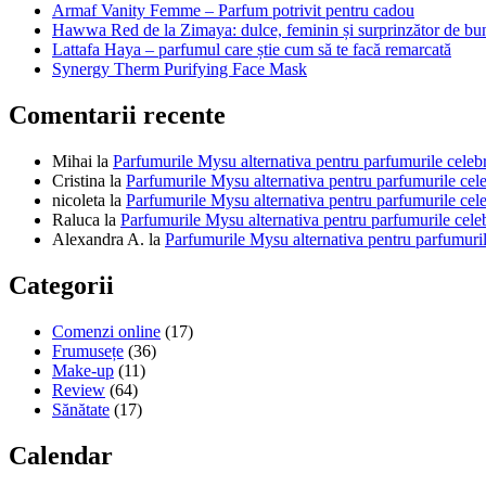
Armaf Vanity Femme – Parfum potrivit pentru cadou
Hawwa Red de la Zimaya: dulce, feminin și surprinzător de bu
Lattafa Haya – parfumul care știe cum să te facă remarcată
Synergy Therm Purifying Face Mask
Comentarii recente
Mihai
la
Parfumurile Mysu alternativa pentru parfumurile celeb
Cristina
la
Parfumurile Mysu alternativa pentru parfumurile cel
nicoleta
la
Parfumurile Mysu alternativa pentru parfumurile cel
Raluca
la
Parfumurile Mysu alternativa pentru parfumurile cele
Alexandra A.
la
Parfumurile Mysu alternativa pentru parfumuril
Categorii
Comenzi online
(17)
Frumusețe
(36)
Make-up
(11)
Review
(64)
Sănătate
(17)
Calendar