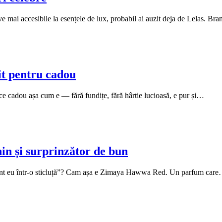
ve mai accesibile la esențele de lux, probabil ai auzit deja de Lelas. B
t pentru cadou
ce cadou așa cum e — fără fundițe, fără hârtie lucioasă, e pur și…
n și surprinzător de bun
 sunt eu într-o sticluță”? Cam așa e Zimaya Hawwa Red. Un parfum car