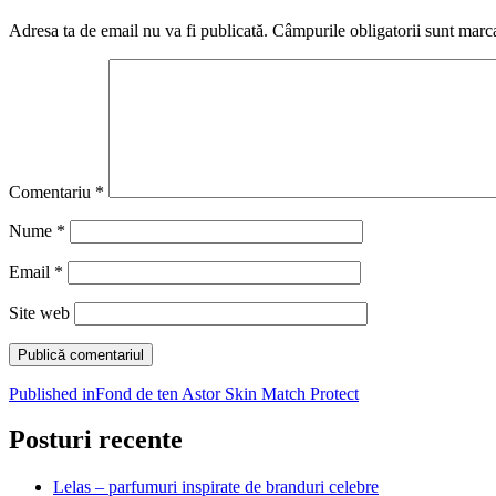
Adresa ta de email nu va fi publicată.
Câmpurile obligatorii sunt marc
Comentariu
*
Nume
*
Email
*
Site web
Navigare
Published in
Fond de ten Astor Skin Match Protect
în
Posturi recente
articole
Lelas – parfumuri inspirate de branduri celebre