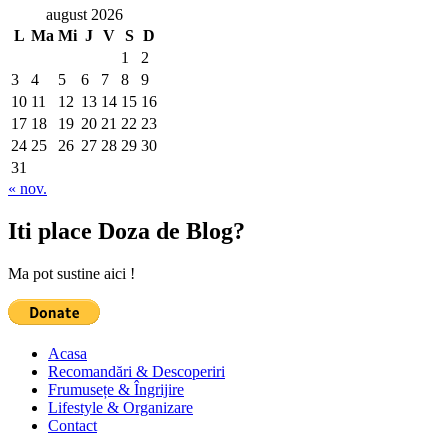
august 2026
L
Ma
Mi
J
V
S
D
1
2
3
4
5
6
7
8
9
10
11
12
13
14
15
16
17
18
19
20
21
22
23
24
25
26
27
28
29
30
31
« nov.
Iti place Doza de Blog?
Ma pot sustine aici !
Acasa
Recomandări & Descoperiri
Frumusețe & Îngrijire
Lifestyle & Organizare
Contact