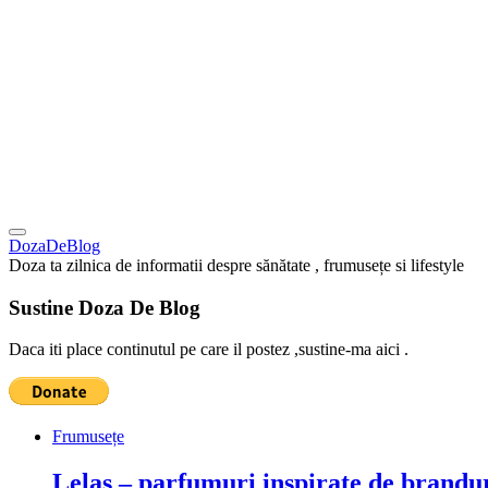
DozaDeBlog
Doza ta zilnica de informatii despre sănătate , frumusețe si lifestyle
Sustine Doza De Blog
Daca iti place continutul pe care il postez ,sustine-ma aici .
Frumusețe
Lelas – parfumuri inspirate de brandur