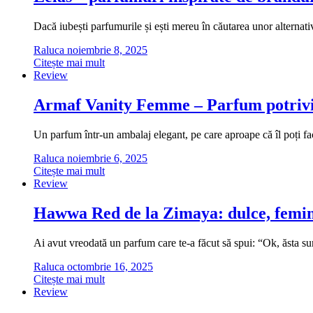
Dacă iubești parfumurile și ești mereu în căutarea unor alternati
Raluca
noiembrie 8, 2025
Citește mai mult
Review
Armaf Vanity Femme – Parfum potrivi
Un parfum într-un ambalaj elegant, pe care aproape că îl poți fa
Raluca
noiembrie 6, 2025
Citește mai mult
Review
Hawwa Red de la Zimaya: dulce, femini
Ai avut vreodată un parfum care te-a făcut să spui: “Ok, ăsta
Raluca
octombrie 16, 2025
Citește mai mult
Review