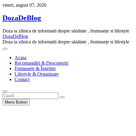
Skip
vineri, august 07, 2026
to
content
DozaDeBlog
Doza ta zilnica de informatii despre sănătate , frumusețe si lifestyle
DozaDeBlog
Doza ta zilnica de informatii despre sănătate , frumusețe si lifestyle
Acasa
Recomandări & Descoperiri
Frumusețe & Îngrijire
Lifestyle & Organizare
Contact
Caută
…
Menu Button