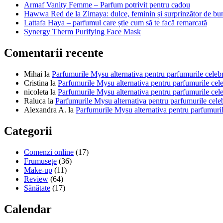
Armaf Vanity Femme – Parfum potrivit pentru cadou
Hawwa Red de la Zimaya: dulce, feminin și surprinzător de bu
Lattafa Haya – parfumul care știe cum să te facă remarcată
Synergy Therm Purifying Face Mask
Comentarii recente
Mihai
la
Parfumurile Mysu alternativa pentru parfumurile celeb
Cristina
la
Parfumurile Mysu alternativa pentru parfumurile cel
nicoleta
la
Parfumurile Mysu alternativa pentru parfumurile cel
Raluca
la
Parfumurile Mysu alternativa pentru parfumurile cele
Alexandra A.
la
Parfumurile Mysu alternativa pentru parfumuril
Categorii
Comenzi online
(17)
Frumusețe
(36)
Make-up
(11)
Review
(64)
Sănătate
(17)
Calendar