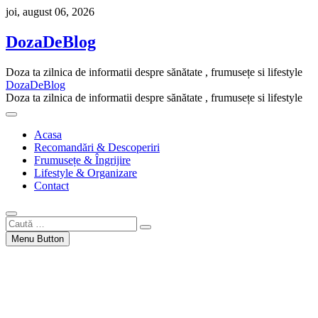
Skip
joi, august 06, 2026
to
content
DozaDeBlog
Doza ta zilnica de informatii despre sănătate , frumusețe si lifestyle
DozaDeBlog
Doza ta zilnica de informatii despre sănătate , frumusețe si lifestyle
Acasa
Recomandări & Descoperiri
Frumusețe & Îngrijire
Lifestyle & Organizare
Contact
Caută
…
Menu Button