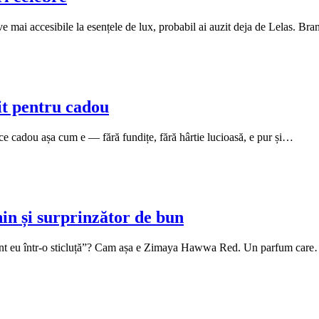
ve mai accesibile la esențele de lux, probabil ai auzit deja de Lelas. B
t pentru cadou
ce cadou așa cum e — fără fundițe, fără hârtie lucioasă, e pur și…
n și surprinzător de bun
 sunt eu într-o sticluță”? Cam așa e Zimaya Hawwa Red. Un parfum car