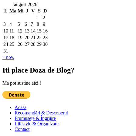
august 2026
L
Ma
Mi
J
V
S
D
1
2
3
4
5
6
7
8
9
10
11
12
13
14
15
16
17
18
19
20
21
22
23
24
25
26
27
28
29
30
31
« nov.
Iti place Doza de Blog?
Ma pot sustine aici !
Acasa
Recomandări & Descoperiri
Frumusețe & Îngrijire
Lifestyle & Organizare
Contact