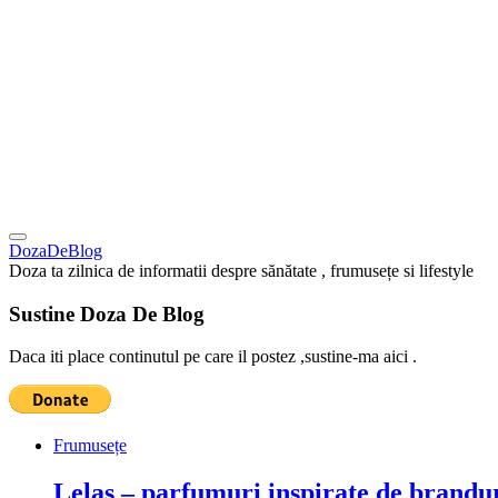
DozaDeBlog
Doza ta zilnica de informatii despre sănătate , frumusețe si lifestyle
Sustine Doza De Blog
Daca iti place continutul pe care il postez ,sustine-ma aici .
Frumusețe
Lelas – parfumuri inspirate de brandur