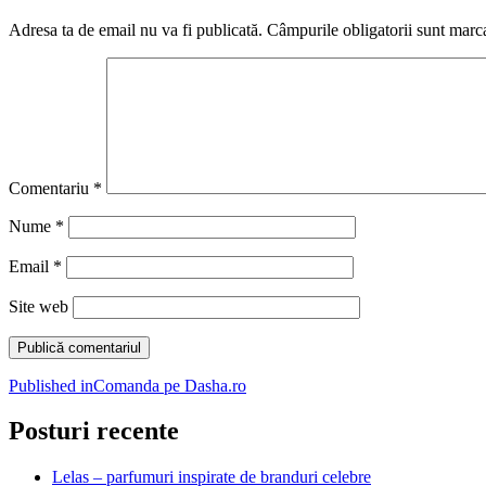
Adresa ta de email nu va fi publicată.
Câmpurile obligatorii sunt marc
Comentariu
*
Nume
*
Email
*
Site web
Navigare
Published in
Comanda pe Dasha.ro
în
Posturi recente
articole
Lelas – parfumuri inspirate de branduri celebre