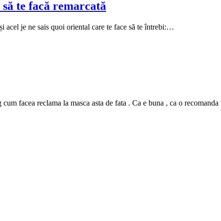
 să te facă remarcată
i acel je ne sais quoi oriental care te face să te întrebi:…
m facea reclama la masca asta de fata . Ca e buna , ca o recomanda tutur