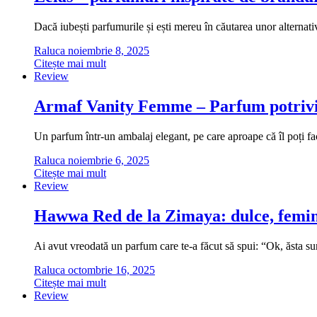
Dacă iubești parfumurile și ești mereu în căutarea unor alternati
Raluca
noiembrie 8, 2025
Citește mai mult
Review
Armaf Vanity Femme – Parfum potrivi
Un parfum într-un ambalaj elegant, pe care aproape că îl poți fa
Raluca
noiembrie 6, 2025
Citește mai mult
Review
Hawwa Red de la Zimaya: dulce, femini
Ai avut vreodată un parfum care te-a făcut să spui: “Ok, ăsta
Raluca
octombrie 16, 2025
Citește mai mult
Review